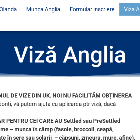
Olanda
Munca Anglia
Formular inscriere
Viza A
Viză Anglia
 DE VIZE DIN UK. NOI NU FACILITĂM OBȚINEREA
oriți, vă putem ajuta cu aplicarea ptr viză, dacă
R PENTRU CEI CARE AU Settled sau PreSettled
gume – munca în câmp (fasole, broccoli, ceapă,
ate în sere sau solarii – căpșuni, zmeura, mure, afine).