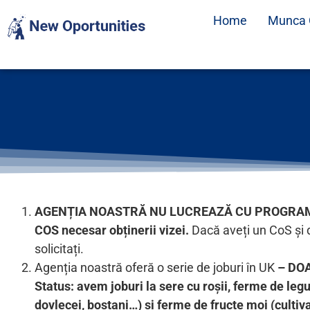
Home
Munca 
AGENȚIA NOASTRĂ NU LUCREAZĂ CU PROGRAMUL
COS necesar obținerii vizei.
Dacă aveți un CoS și d
solicitați.
Agenția noastră oferă o serie de joburi în UK
– DOA
Status: avem joburi la sere cu roșii, ferme de le
dovlecei, bostani…) si ferme de fructe moi (cultiv