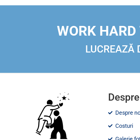
WORK HARD 
LUCREAZĂ D
Despre
Despre no
Costuri
Galerie fo