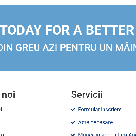
TODAY FOR A BETTE
IN GREU AZI PENTRU UN MÂI
 noi
Servicii
i
Formular inscriere
Acte necesare
to
Munca in agricultura An