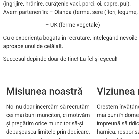
(îngrijire, hrănire, curățenie vaci, porci, oi, capre, pui).
Avem parteneri în: – Olanda (ferme, sere (flori, legume, f
– UK (ferme vegetale)
Cu o experiență bogată în recrutare, înțelegând nevoile a
aproape unul de celălalt.
Succesul depinde doar de tine! La fel și eșecul!
Misiunea noastră
Viziunea 
Noi nu doar încercăm să recrutăm
Creștem învățând 
cei mai buni muncitori, ci motivăm
mai buni în domen
și pregătim orice muncitor să-și
împreună să ridi
depășească limitele prin dedicare,
harnică, responsab