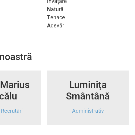
I
nvățare
N
atură
T
enace
A
devăr
noastră
 Marius
Luminița
călu
Smântână
 Recrutări
Administrativ