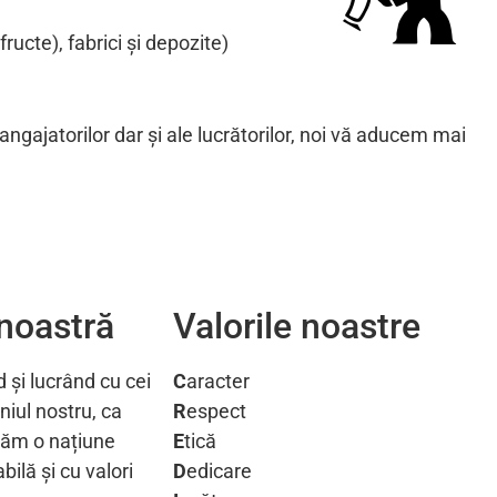
ructe), fabrici și depozite)
ngajatorilor dar și ale lucrătorilor, noi vă aducem mai
noastră
Valorile noastre
și lucrând cu cei
C
aracter
iul nostru, ca
R
espect
căm o națiune
E
tică
ilă și cu valori
D
edicare