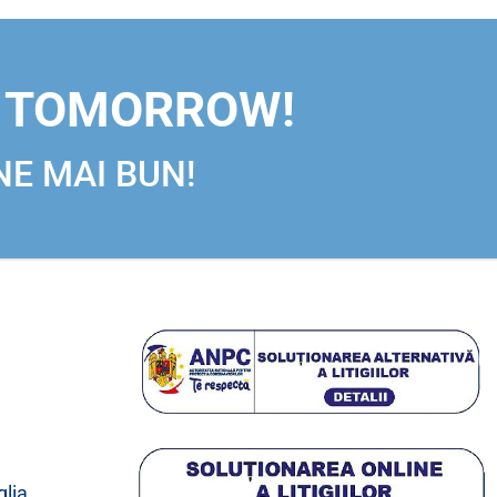
R TOMORROW!
NE MAI BUN!
glia